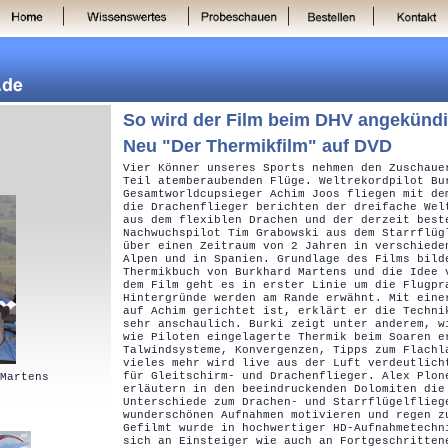
So wird der Film beim DHV angekündi
Neu "Der Thermikfilm" auf DVD
Vier Könner unseres Sports nehmen den Zuschaue
Teil atemberaubenden Flüge. Weltrekordpilot Bu
Gesamtworldcupsieger Achim Joos fliegen mit de
die Drachenflieger berichten der dreifache Wel
aus dem flexiblen Drachen und der derzeit best
Nachwuchspilot Tim Grabowski aus dem Starrflüg
über einen Zeitraum von 2 Jahren in verschiede
Alpen und in Spanien. Grundlage des Films bild
Thermikbuch von Burkhard Martens und die Idee 
dem Film geht es in erster Linie um die Flugpr
Hintergründe werden am Rande erwähnt. Mit eine
auf Achim gerichtet ist, erklärt er die Techni
sehr anschaulich. Burki zeigt unter anderem, w
wie Piloten eingelagerte Thermik beim Soaren e
Talwindsysteme, Konvergenzen, Tipps zum Flachl
vieles mehr wird live aus der Luft verdeutlich
für Gleitschirm- und Drachenflieger. Alex Plon
Martens
erläutern in den beeindruckenden Dolomiten die
Unterschiede zum Drachen- und Starrflügelflieg
wunderschönen Aufnahmen motivieren und regen z
Gefilmt wurde in hochwertiger HD-Aufnahmetechn
sich an Einsteiger wie auch an Fortgeschritten