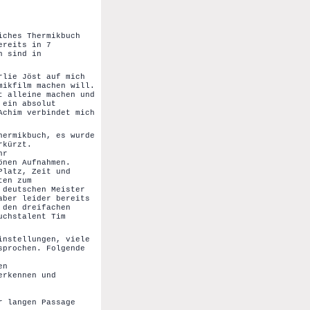
iches Thermikbuch
ereits in 7
h sind in
rlie Jöst auf mich
mikfilm machen will.
t alleine machen und
 ein absolut
Achim verbindet mich
hermikbuch, es wurde
rkürzt.
hr
önen Aufnahmen.
Platz, Zeit und
ten zum
 deutschen Meister
aber leider bereits
 den dreifachen
uchstalent Tim
instellungen, viele
sprochen. Folgende
en
erkennen und
r langen Passage