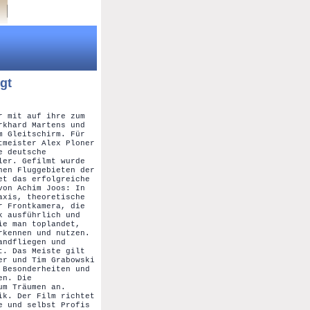
gt
r mit auf ihre zum
rkhard Martens und
m Gleitschirm. Für
tmeister Alex Ploner
e deutsche
ler. Gefilmt wurde
nen Fluggebieten der
et das erfolgreiche
von Achim Joos: In
axis, theoretische
r Frontkamera, die
k ausführlich und
ie man toplandet,
rkennen und nutzen.
andfliegen und
t. Das Meiste gilt
er und Tim Grabowski
 Besonderheiten und
en. Die
um Träumen an.
ik. Der Film richtet
e und selbst Profis