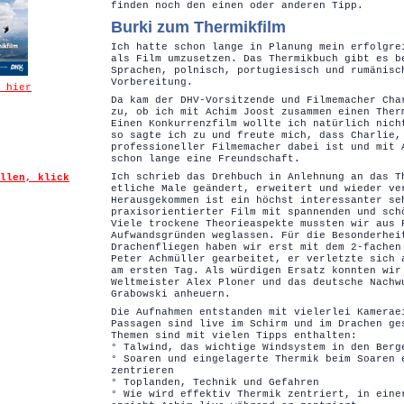
finden noch den einen oder anderen Tipp.
Burki zum Thermikfilm
Ich hatte schon lange in Planung mein erfolgre
als Film umzusetzen. Das Thermikbuch gibt es b
Sprachen, polnisch, portugiesisch und rumänisc
Vorbereitung.
 hier
Da kam der DHV-Vorsitzende und Filmemacher Cha
zu, ob ich mit Achim Joost zusammen einen Ther
Einen Konkurrenzfilm wollte ich natürlich nich
so sagte ich zu und freute mich, dass Charlie,
professioneller Filmemacher dabei ist und mit 
schon lange eine Freundschaft.
Ich schrieb das Drehbuch in Anlehnung an das T
llen, klick
etliche Male geändert, erweitert und wieder ve
Herausgekommen ist ein höchst interessanter se
praxisorientierter Film mit spannenden und sch
Viele trockene Theorieaspekte mussten wir aus 
Aufwandsgründen weglassen. Für die Besonderhei
Drachenfliegen haben wir erst mit dem 2-fachen
Peter Achmüller gearbeitet, er verletzte sich 
am ersten Tag. Als würdigen Ersatz konnten wir
Weltmeister Alex Ploner und das deutsche Nachw
Grabowski anheuern.
Die Aufnahmen entstanden mit vielerlei Kamerae
Passagen sind live im Schirm und im Drachen ge
Themen sind mit vielen Tipps enthalten:
° Talwind, das wichtige Windsystem in den Berg
° Soaren und eingelagerte Thermik beim Soaren 
zentrieren
° Toplanden, Technik und Gefahren
° Wie wird effektiv Thermik zentriert, in eine