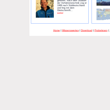
geboren. Nach dem Studium
der Verfahrenstechnik zog er
1989 nach Süddeutschland
und fing mit dem
Gleitschirmfli...
weiter
Home
|
Wissenswertes
|
Download
|
Probelesen
|