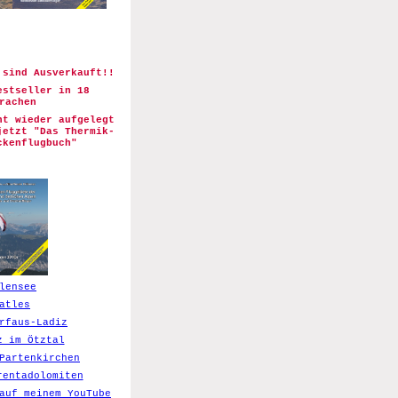
 sind Ausverkauft!!
estseller in 18
rachen
t wieder aufgelegt
jetzt "Das Thermik-
ckenflugbuch"
lensee
atles
rfaus-Ladiz
z im Ötztal
Partenkirchen
rentadolomiten
auf meinem YouTube