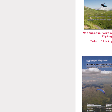
Vietnamese versi
Flying
I
nfo: Click 