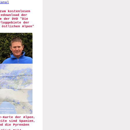
Kanal
zum kostenlosen
tedownload der
e der DVD "Die
Fluggebiete der
 östlichen Alpen"
y-Karte der Alpen,
eite sind Spanien,
nd die Pyrenäen