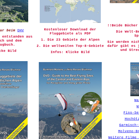
!!Beide Bücher
Kostenloser Download der
ur beim
DHV
Die Welt-B
Fluggebiete als PDF
Sp
 entstanden aus
1. Die 23 Gebiete der Alpen
uch und dem
Sie
werden nich
ugbuch.
2. Die weltweiten Top-8-Gebiete
dafür gibt es 
und Stre
cke Bild
Infos: Klicke Bild
Wa
W
Fiss-Se
Hochöt
Garmisch-
Molveno-B
Weitere Filme 