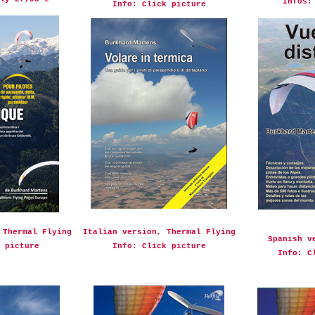
Infos:
Info: Click picture
 Thermal Flying
Italian version, Thermal Flying
Spanish v
 picture
Info: Click picture
Info: C