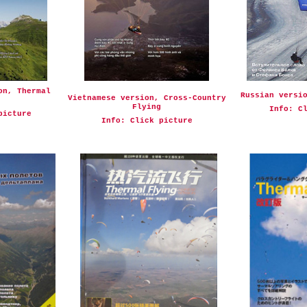
on, Thermal
Russian versi
Vietnamese version, Cross-Country
Flying
I
nfo: C
picture
I
nfo: Click picture