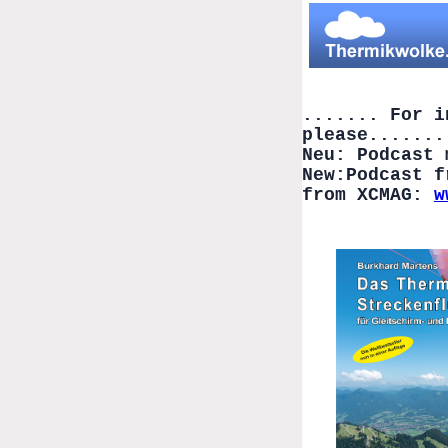
....... For i
please.......
Neu: Podcast
New:Podcast f
from XCMAG:
w