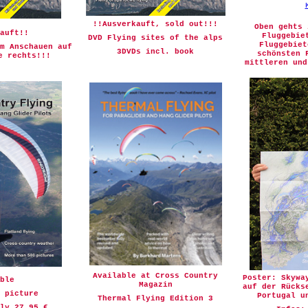
!!Ausverkauft, sold out!!!
Oben gehts 
auft!!
Fluggebie
DVD Flying sites of the alps
Fluggebiet
m Anschauen auf
3DVDs incl. book
schönsten 
e rechts!!!
mittleren und
Available at Cross Country
Poster: Skywa
ble
Magazin
auf der Rücks
 picture
Portugal u
Thermal Flying Edition 3
nly 27,95 €