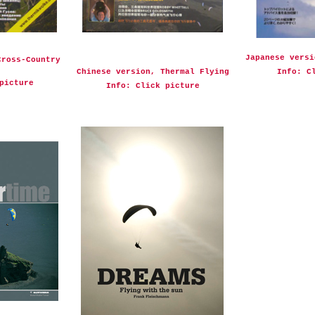
Japanese versi
Cross-Country
Chinese version, Thermal Flying
I
nfo: C
picture
Info: Click picture