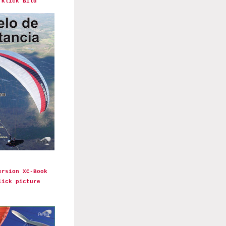
 Klick Bild
ersion XC-Book
lick picture