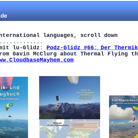
nternational languages, scroll down
.............
 mit lu-Glidz:
Podz-Glidz #66: Der Thermik
rom Gavin McClurg about Thermal Flying th
ww.CloudbaseMayhem.com