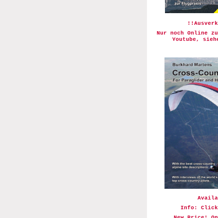
!!Ausverk
Nur noch Online zu
Youtube, sieh
Availa
Info: Click
New Price! O