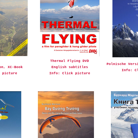
Thermal Flying DVD
Polnische Vers
on, XC-Book
English subtitles
Info: C
 picture
Info: Click picture