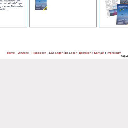
nd internationalen
n und World-Cups
log mehrer Nationale-
orde...
Home
|
Vorworte
|
Probelesen
|
Das sagen die Leser
|
Bestellen
|
Kontakt
|
Impressum
copyr