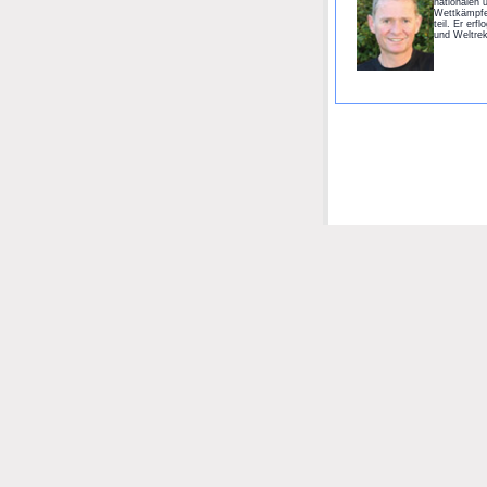
nationalen u
Wettkämpfe
teil. Er erf
und Weltrek