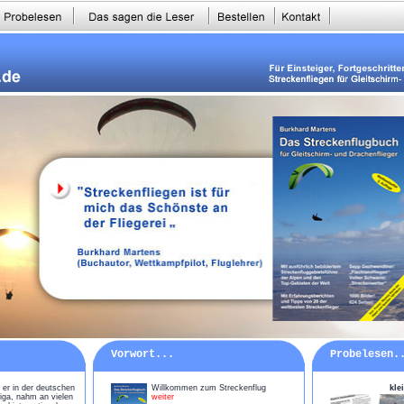
Vorwort...
Probelesen.
 er in der deutschen
Willkommen zum Streckenflug
kle
liga, nahm an vielen
weiter