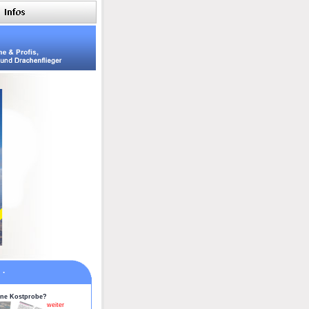
..
ine Kostprobe?
weiter