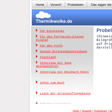
Probe
Für Einsteiger
(Hinwei
Für den fortgeschrittenen
Bildgrö
Piloten
auf Ori
Für den Profi
darstel
Auszug Streckenbeschreibung
Flachland
Interview mit Sepp
Geschwendtner
Interview mit Reinhard Pöppl
Infos zum Buch
Liste der Streckenfluggebiete
Inhaltsverzeichnis
Home
|
Vorworte
|
Probelesen
|
Da