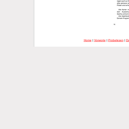
Home
|
Vorworte
|
Probelesen
|
Da